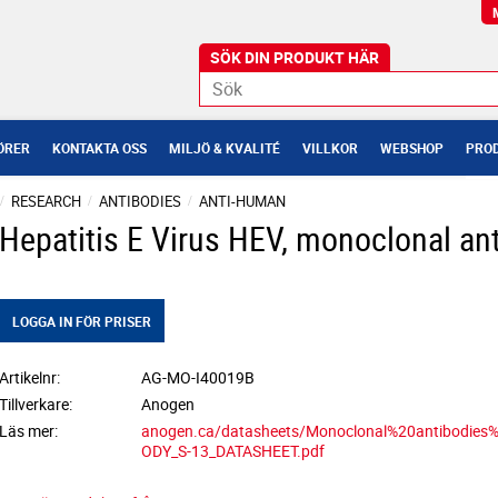
ÖRER
KONTAKTA OSS
MILJÖ & KVALITÉ
VILLKOR
WEBSHOP
PROD
RESEARCH
ANTIBODIES
ANTI-HUMAN
Hepatitis E Virus HEV, monoclonal an
LOGGA IN FÖR PRISER
Artikelnr
AG-MO-I40019B
Tillverkare
Anogen
Läs mer
anogen.ca/datasheets/Monoclonal%20antibodie
ODY_S-13_DATASHEET.pdf