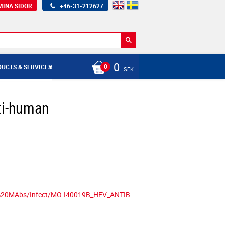
MINA SIDOR
+46-31-212627
0
UCTS & SERVICES
SEK
ti-human
s%20MAbs/Infect/MO-I40019B_HEV_ANTIB