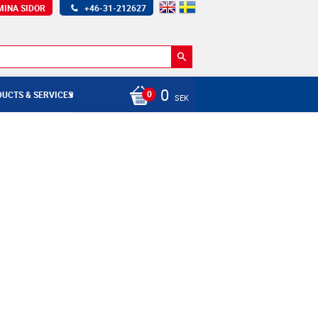
MINA SIDOR
+46-31-212627
0
UCTS & SERVICES
SEK